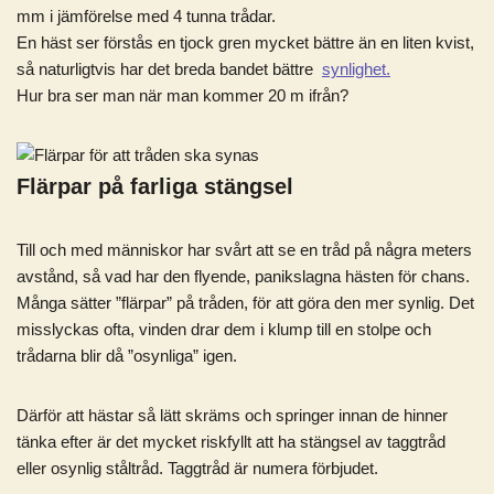
mm i jämförelse med 4 tunna trådar.
En häst ser förstås en tjock gren mycket bättre än en liten kvist,
så naturligtvis har det breda bandet bättre
synlighet.
Hur bra ser man när man kommer 20 m ifrån?
Flärpar på farliga stängsel
Till och med människor har svårt att se en tråd på några meters
avstånd, så vad har den flyende, panikslagna hästen för chans.
Många sätter ”flärpar” på tråden, för att göra den mer synlig. Det
misslyckas ofta, vinden drar dem i klump till en stolpe och
trådarna blir då ”osynliga” igen.
Därför att hästar så lätt skräms och springer innan de hinner
tänka efter är det mycket riskfyllt att ha stängsel av taggtråd
eller osynlig ståltråd. Taggtråd är numera förbjudet.