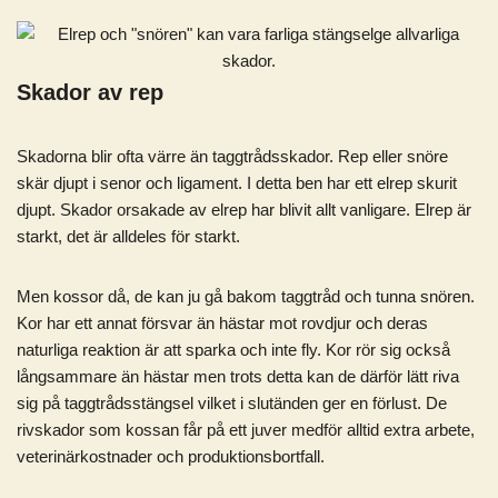
Skador av rep
Skadorna blir ofta värre än taggtrådsskador. Rep eller snöre
skär djupt i senor och ligament. I detta ben har ett elrep skurit
djupt. Skador orsakade av elrep har blivit allt vanligare. Elrep är
starkt, det är alldeles för starkt.
Men kossor då, de kan ju gå bakom taggtråd och tunna snören.
Kor har ett annat försvar än hästar mot rovdjur och deras
naturliga reaktion är att sparka och inte fly. Kor rör sig också
långsammare än hästar men trots detta kan de därför lätt riva
sig på taggtrådsstängsel vilket i slutänden ger en förlust. De
rivskador som kossan får på ett juver medför alltid extra arbete,
veterinärkostnader och produktionsbortfall.